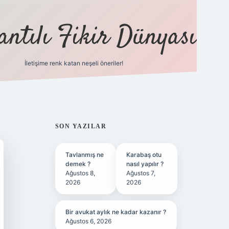
antılı Fikir Dünyası
İletişime renk katan neşeli öneriler!
ilbet yeni giriş adresi
SIDEBAR
SON YAZILAR
Tavlanmış ne
Karabaş otu
demek ?
nasıl yapılır ?
Ağustos 8,
Ağustos 7,
2026
2026
Bir avukat aylık ne kadar kazanır ?
Ağustos 6, 2026