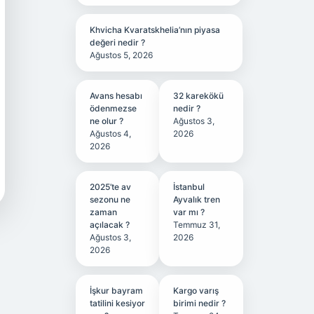
Khvicha Kvaratskhelia’nın piyasa
değeri nedir ?
Ağustos 5, 2026
Avans hesabı
32 karekökü
ödenmezse
nedir ?
ne olur ?
Ağustos 3,
Ağustos 4,
2026
2026
2025’te av
İstanbul
sezonu ne
Ayvalık tren
zaman
var mı ?
açılacak ?
Temmuz 31,
Ağustos 3,
2026
2026
İşkur bayram
Kargo varış
tatilini kesiyor
birimi nedir ?