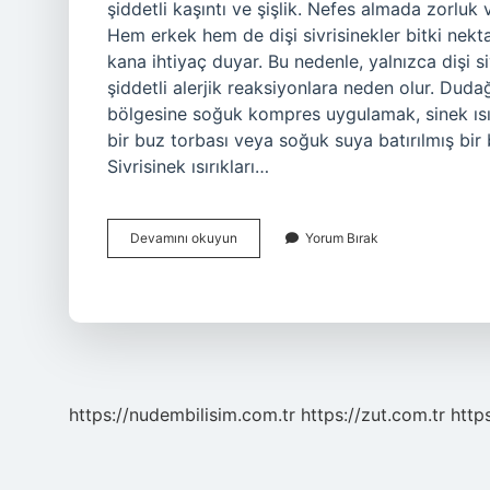
şiddetli kaşıntı ve şişlik. Nefes almada zorluk
Hem erkek hem de dişi sivrisinekler bitki nektar
kana ihtiyaç duyar. Bu nedenle, yalnızca dişi sivr
şiddetli alerjik reaksiyonlara neden olur. Dudağ
bölgesine soğuk kompres uygulamak, sinek ısırı
bir buz torbası veya soğuk suya batırılmış bir b
Sivrisinek ısırıkları…
Dişi
Devamını okuyun
Yorum Bırak
Sivrisinek
Isırırsa
Ne
Olur
https://nudembilisim.com.tr
https://zut.com.tr
http