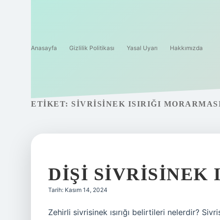
Anasayfa
Gizlilik Politikası
Yasal Uyarı
Hakkımızda
ETIKET:
SIVRISINEK ISIRIĞI MORARMAS
DIŞI SIVRISINEK
Tarih: Kasım 14, 2024
Zehirli sivrisinek ısırığı belirtileri nelerdir? Sivr