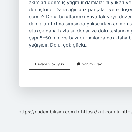
akımları donmuş yağmur damlalarını yukarı ve
dönüştürür. Daha ağır buz parçaları yere düşer
cümle? Dolu, bulutlardaki yuvarlak veya düzens
damlaları fırtına sırasında yükselirken anide
ettikçe daha fazla su donar ve dolu taşlarının 
çapı 5–50 mm ve bazı durumlarda çok daha bü
yağışıdır. Dolu, çok güçlü…
Ilkokul
Devamını okuyun
Yorum Bırak
2
Sınıf
Dolu
Nasıl
Oluşur
https://nudembilisim.com.tr
https://zut.com.tr
http