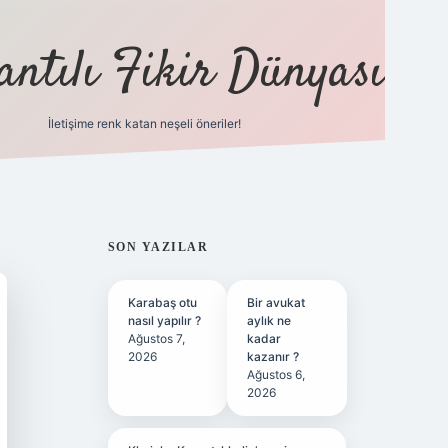
antılı Fikir Dünyası
İletişime renk katan neşeli öneriler!
ilbet yeni giriş adresi
SIDEBAR
SON YAZILAR
Karabaş otu
Bir avukat
nasıl yapılır ?
aylık ne
Ağustos 7,
kadar
2026
kazanır ?
Ağustos 6,
2026