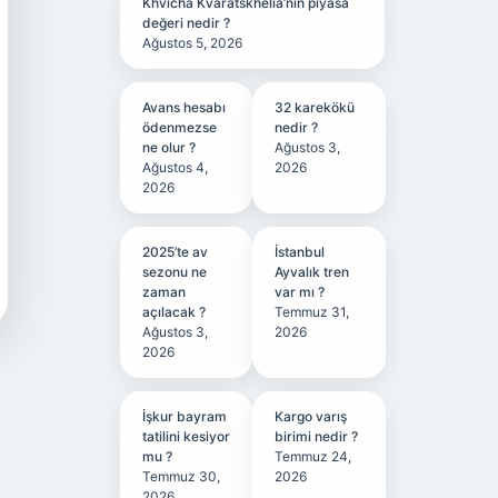
Khvicha Kvaratskhelia’nın piyasa
değeri nedir ?
Ağustos 5, 2026
Avans hesabı
32 karekökü
ödenmezse
nedir ?
ne olur ?
Ağustos 3,
Ağustos 4,
2026
2026
2025’te av
İstanbul
sezonu ne
Ayvalık tren
zaman
var mı ?
açılacak ?
Temmuz 31,
Ağustos 3,
2026
2026
İşkur bayram
Kargo varış
tatilini kesiyor
birimi nedir ?
mu ?
Temmuz 24,
Temmuz 30,
2026
2026