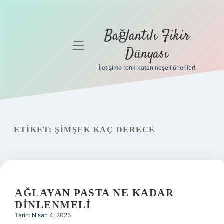
Bağlantılı Fikir
menüyü
Dünyası
aç
İletişime renk katan neşeli öneriler!
Anasayfa
Gizlilik
Politikası
ETIKET:
ŞIMŞEK KAÇ DERECE
Yasal Uyarı
Hakkımızda
AĞLAYAN PASTA NE KADAR
DINLENMELI
Tarih: Nisan 4, 2025