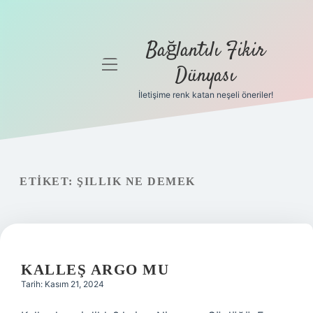
Bağlantılı Fikir
menüyü
Dünyası
aç
İletişime renk katan neşeli öneriler!
Anasayfa
Gizlilik
Politikası
ETIKET:
ŞILLIK NE DEMEK
Yasal Uyarı
Hakkımızda
KALLEŞ ARGO MU
Tarih: Kasım 21, 2024