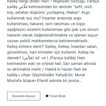
Kalleş hangi dilde? hain – Nişanyan Sözlüğü. Farsça
ḳallāş قلّاش kelimesinden bir alıntıdır “sefil, rezil
kişi, sefahat düşkünü, yozlaşmış, hilekar”. Argo
kullanmak suç mu? İnsanlar arasında argo
kullanılması, hakaret, isim takılması ve kişiyi
aşağılayıcı sözlerin kullanılması gibi pek çok durum
hakaret olarak değerlendirilmekte ve işlenen suçun
cezası yetkili mahkemelerce belirlenmektedir.
Kalleş kimlere denir? Galleş, Gelleş: İnsanları satan,
güvenilmez, hain kimseler için kullanılır. Kallaş ne
demek? (ﻗﻼّﺵ) sıf. ve I. (Farsça ḳallāş) Hain
kelimesinin eski ve orijinal hali: Sarı saman altında
su akıtmakta mahir / Hakkā ki hazan faslı da
kallâş-ı cihan (Şeyhülislâm Yahyâ)’dır. Murat
Mustafa İstapan Efendi adında bir posta…
Kalleş
Devamını okuyun
Yorum Bırak
Argo
Mu