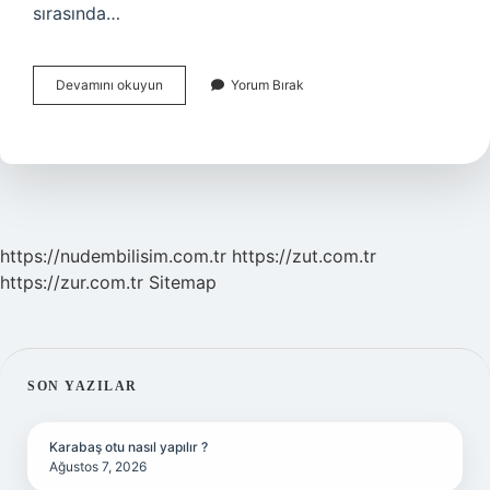
sırasında…
Battal
Devamını okuyun
Yorum Bırak
Gazi
Destanı
Kimin
Eseri
https://nudembilisim.com.tr
https://zut.com.tr
https://zur.com.tr
Sitemap
SIDEBAR
SON YAZILAR
Karabaş otu nasıl yapılır ?
Ağustos 7, 2026