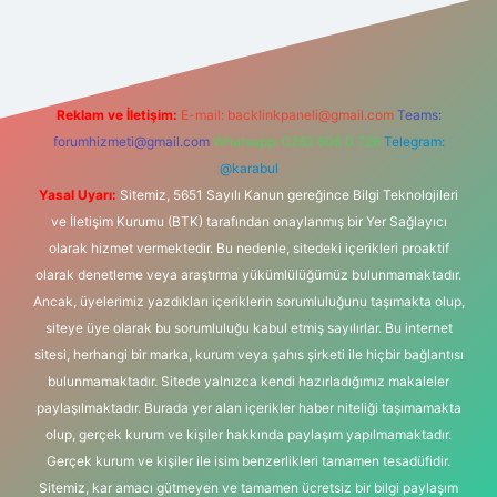
riş adresi
Reklam ve İletişim:
E-mail:
backlinkpaneli@gmail.com
Teams:
forumhizmeti@gmail.com
Whatsapp: 0262 606 0 726
Telegram:
@karabul
Yasal Uyarı:
Sitemiz, 5651 Sayılı Kanun gereğince Bilgi Teknolojileri
ve İletişim Kurumu (BTK) tarafından onaylanmış bir Yer Sağlayıcı
olarak hizmet vermektedir. Bu nedenle, sitedeki içerikleri proaktif
olarak denetleme veya araştırma yükümlülüğümüz bulunmamaktadır.
Ancak, üyelerimiz yazdıkları içeriklerin sorumluluğunu taşımakta olup,
siteye üye olarak bu sorumluluğu kabul etmiş sayılırlar. Bu internet
sitesi, herhangi bir marka, kurum veya şahıs şirketi ile hiçbir bağlantısı
bulunmamaktadır. Sitede yalnızca kendi hazırladığımız makaleler
paylaşılmaktadır. Burada yer alan içerikler haber niteliği taşımamakta
olup, gerçek kurum ve kişiler hakkında paylaşım yapılmamaktadır.
Gerçek kurum ve kişiler ile isim benzerlikleri tamamen tesadüfidir.
Sitemiz, kar amacı gütmeyen ve tamamen ücretsiz bir bilgi paylaşım