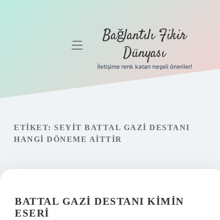
Bağlantılı Fikir
menüyü
Dünyası
aç
İletişime renk katan neşeli öneriler!
Anasayfa
Gizlilik
Politikası
ETIKET:
SEYIT BATTAL GAZI DESTANI
Yasal Uyarı
HANGI DÖNEME AITTIR
Hakkımızda
BATTAL GAZI DESTANI KIMIN
ESERI