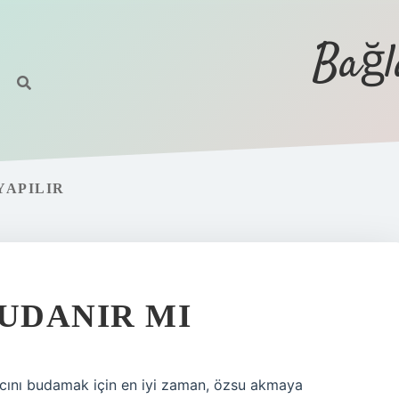
Bağl
YAPILIR
BUDANIR MI
acını budamak için en iyi zaman, özsu akmaya