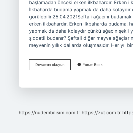
başlamadan önceki erken ilkbahardır. Erken ilkb
İlkbaharda budama yapmak da daha kolaydır ç
görülebilir.25.04.2021Şeftali ağacını budama
erken ilkbahardır. Erken ilkbaharda budama, haş
yapmak da daha kolaydır çünkü ağacın şekli ya
şiddetli budanır? Şeftali diğer meyve ağaçlar
meyvenin yıllık dallarda oluşmasıdır. Her yıl bi
Şeftali
Devamını okuyun
Yorum Bırak
Ağacı
Budanır
Mı
https://nudembilisim.com.tr
https://zut.com.tr
http