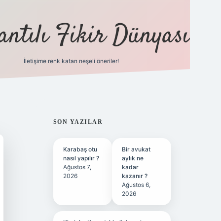
antılı Fikir Dünyası
İletişime renk katan neşeli öneriler!
ilbet yeni giriş adre
SIDEBAR
SON YAZILAR
Karabaş otu
Bir avukat
nasıl yapılır ?
aylık ne
Ağustos 7,
kadar
2026
kazanır ?
Ağustos 6,
2026