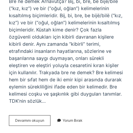
Bre ne demek Arnavutça? Bij, bi, bre, be bijë/bilë
(“kız, kız”) ve bir (“oğul, oğlan”) kelimelerinin
kısaltılmış biçimleridir. Bij, bi, bre, be bijë/bilë (“kız,
kız”) ve bir (“oğul, oğlan”) kelimelerinin kısaltılmış
biçimleridir. Küstah kime denir? Çok fazla
özgüvenli oldukları için kibirli davranan kişilere
kibirli denir. Aynı zamanda “kibirli” terimi,
etrafındaki insanların hayatlarına, sözlerine ve
başarılarına saygı duymayan, onları sürekli
eleştiren ve eleştiri yoluyla cesaretini kıran kişiler
için kullanılır. Trakyada bre ne demek? Bre kelimesi
hem bir sıfat hem de iki emir kipi arasında durarak
eylemin sürekliliğini ifade eden bir kelimedir. Bre
kelimesi coşku ve şaşkınlık gibi duyguları tanımlar.
TDK’nin sözlük…
Bre
Devamını okuyun
Yorum Bırak
Küstah
Ne