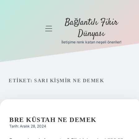
Bağlantılı Fikir
menüyü
Dünyası
aç
İletişime renk katan neşeli öneriler!
Anasayfa
Gizlilik
Politikası
ETIKET:
SARI KIŞMIR NE DEMEK
Yasal Uyarı
Hakkımızda
BRE KÜSTAH NE DEMEK
Tarih: Aralık 28, 2024