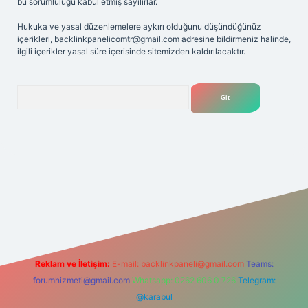
bu sorumluluğu kabul etmiş sayılırlar.
Hukuka ve yasal düzenlemelere aykırı olduğunu düşündüğünüz
içerikleri,
backlinkpanelicomtr@gmail.com
adresine bildirmeniz halinde,
ilgili içerikler yasal süre içerisinde sitemizden kaldırılacaktır.
Arama
iriş adresi
Reklam ve İletişim:
E-mail:
backlinkpaneli@gmail.com
Teams:
forumhizmeti@gmail.com
Whatsapp: 0262 606 0 726
Telegram:
@karabul