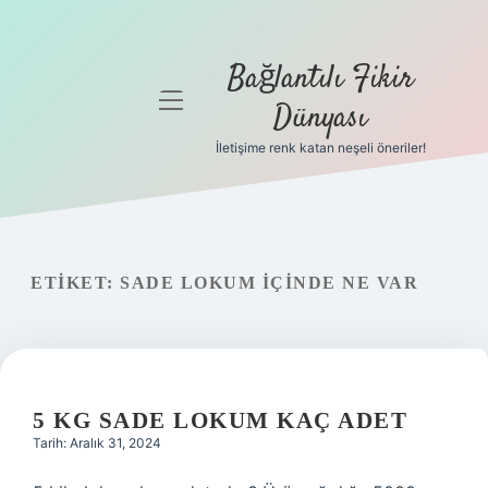
Bağlantılı Fikir
menüyü
Dünyası
aç
İletişime renk katan neşeli öneriler!
Anasayfa
Gizlilik
Politikası
ETIKET:
SADE LOKUM IÇINDE NE VAR
Yasal Uyarı
Hakkımızda
5 KG SADE LOKUM KAÇ ADET
Tarih: Aralık 31, 2024