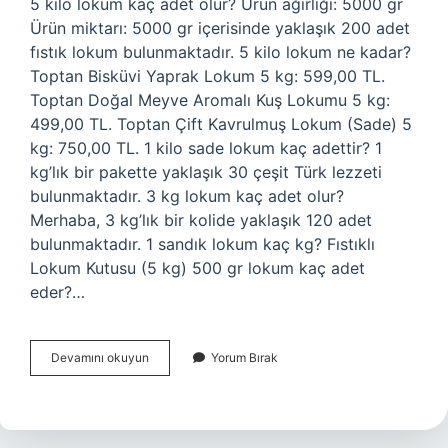
5 kilo lokum kaç adet olur? Ürün ağırlığı: 5000 gr
Ürün miktarı: 5000 gr içerisinde yaklaşık 200 adet
fıstık lokum bulunmaktadır. 5 kilo lokum ne kadar?
Toptan Bisküvi Yaprak Lokum 5 kg: 599,00 TL.
Toptan Doğal Meyve Aromalı Kuş Lokumu 5 kg:
499,00 TL. Toptan Çift Kavrulmuş Lokum (Sade) 5
kg: 750,00 TL. 1 kilo sade lokum kaç adettir? 1
kg’lık bir pakette yaklaşık 30 çeşit Türk lezzeti
bulunmaktadır. 3 kg lokum kaç adet olur?
Merhaba, 3 kg’lık bir kolide yaklaşık 120 adet
bulunmaktadır. 1 sandık lokum kaç kg? Fıstıklı
Lokum Kutusu (5 kg) 500 gr lokum kaç adet
eder?…
5
Devamını okuyun
Yorum Bırak
Kg
Sade
Lokum
Kaç
Adet