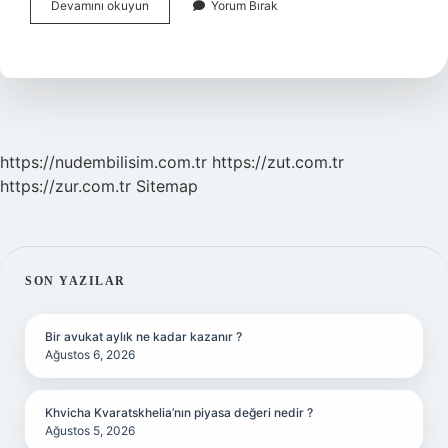
İNgilterede
Devamını okuyun
Yorum Bırak
Kahvaltıda
Ne
Içilir
https://nudembilisim.com.tr
https://zut.com.tr
https://zur.com.tr
Sitemap
SIDEBAR
SON YAZILAR
Bir avukat aylık ne kadar kazanır ?
Ağustos 6, 2026
Khvicha Kvaratskhelia’nın piyasa değeri nedir ?
Ağustos 5, 2026