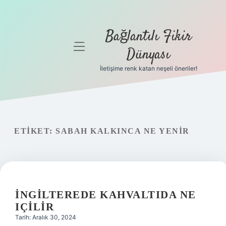
Bağlantılı Fikir
menüyü
Dünyası
aç
İletişime renk katan neşeli öneriler!
Anasayfa
Gizlilik
Politikası
ETIKET:
SABAH KALKINCA NE YENIR
Yasal Uyarı
Hakkımızda
İNGILTEREDE KAHVALTIDA NE
IÇILIR
Tarih: Aralık 30, 2024