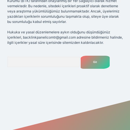
Kurumu (BTK) tarafından onaylanmış bir Yer Sağlayıcı olarak hizmet
vermektedir. Bu nedenle, sitedeki içerikleri proaktif olarak denetleme
veya araştırma yükümlülüğümüz bulunmamaktadır. Ancak, üyelerimiz
yazdıkları içeriklerin sorumluluğunu taşımakta olup, siteye üye olarak
bu sorumluluğu kabul etmiş sayılırlar.
Hukuka ve yasal düzenlemelere aykırı olduğunu düşündüğünüz
içerikleri,
backlinkpanelicomtr@gmail.com
adresine bildirmeniz halinde,
ilgili içerikler yasal süre içerisinde sitemizden kaldırılacaktır.
Arama
iriş adresi