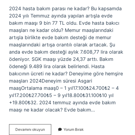
2024 hasta bakım parası ne kadar? Bu kapsamda
2024 yılı Temmuz ayında yapılan artışla evde
bakım maaşı 9 bin 77 TL oldu. Evde hasta bakıcı
maaşları ne kadar oldu? Memur maaşlarındaki
artışla birlikte evde bakım desteği de memur
maaşlarındaki artışa orantılı olarak artacak. Şu
anda evde bakım desteği aylık 7.608,77 lira olarak
ödeniyor. SGK maaşı yüzde 24,37 arttı. Bakım
ödeneği 9.489 lira olarak belirlendi. Hasta
bakıcının ücreti ne kadar? Deneyime göre hemşire
maaşları 2024Deneyim süresi Asgari
maaşOrtalama maaş0 – 1 yıl17.100₺24.700₺2 – 4
yıl17.200₺27.700₺5 – 9 yıl18.800₺31.100₺10 yıl
+19.800₺32. 2024 temmuz ayında evde bakım
maaşı ne kadar olacak? Evde bakım…
Hasta
Devamını okuyun
Yorum Bırak
Bakıcı