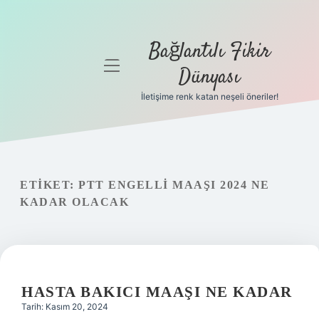
Bağlantılı Fikir
menüyü
Dünyası
aç
İletişime renk katan neşeli öneriler!
Anasayfa
Gizlilik
Politikası
ETIKET:
PTT ENGELLI MAAŞI 2024 NE
Yasal Uyarı
KADAR OLACAK
Hakkımızda
HASTA BAKICI MAAŞI NE KADAR
Tarih: Kasım 20, 2024