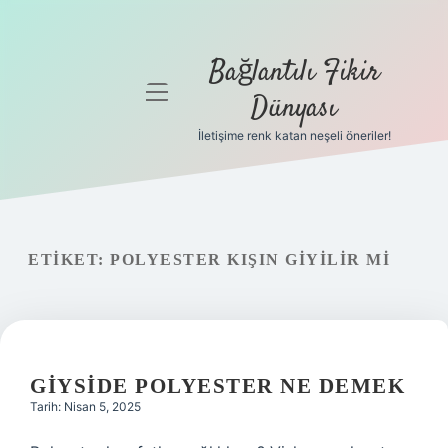
Bağlantılı Fikir
menüyü
Dünyası
aç
İletişime renk katan neşeli öneriler!
Anasayfa
Gizlilik
Politikası
ETIKET:
POLYESTER KIŞIN GIYILIR MI
Yasal Uyarı
Hakkımızda
GIYSIDE POLYESTER NE DEMEK
Tarih: Nisan 5, 2025