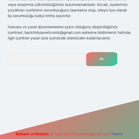
veya araştırma yükümlülüğümüz bulunmamaktadır. Ancak, üyelerimiz
yazdıkları içeriklerin sorumluluğunu taşımakta olup, siteye üye olarak
bu sorumluluğu kabul etmiş sayılırlar.
Hukuka ve yasal düzenlemelere aykırı olduğunu düşündüğünüz
içerikleri,
backlinkpanelicomtr@gmail.com
adresine bildirmeniz halinde,
ilgili içerikler yasal süre içerisinde sitemizden kaldırılacaktır.
Arama
iriş adresi
Reklam ve İletişim:
E-mail:
backlinkpaneli@gmail.com
Teams: