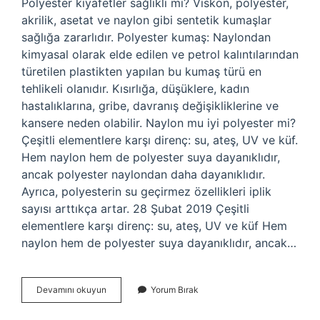
Polyester kıyafetler sağlıklı mı? Viskon, polyester,
akrilik, asetat ve naylon gibi sentetik kumaşlar
sağlığa zararlıdır. Polyester kumaş: Naylondan
kimyasal olarak elde edilen ve petrol kalıntılarından
türetilen plastikten yapılan bu kumaş türü en
tehlikeli olanıdır. Kısırlığa, düşüklere, kadın
hastalıklarına, gribe, davranış değişikliklerine ve
kansere neden olabilir. Naylon mu iyi polyester mi?
Çeşitli elementlere karşı direnç: su, ateş, UV ve küf.
Hem naylon hem de polyester suya dayanıklıdır,
ancak polyester naylondan daha dayanıklıdır.
Ayrıca, polyesterin su geçirmez özellikleri iplik
sayısı arttıkça artar. 28 Şubat 2019 Çeşitli
elementlere karşı direnç: su, ateş, UV ve küf Hem
naylon hem de polyester suya dayanıklıdır, ancak…
Giyside
Devamını okuyun
Yorum Bırak
Polyester
Ne