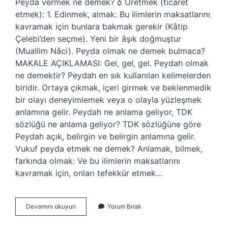
Peyda vermek ne demek? ѻ Üretmek (ticaret
etmek): 1. Edinmek, almak: Bu ilimlerin maksatlarını
kavramak için bunlara bakmak gerekir (Kâtip
Çelebi’den seçme). Yeni bir âşık doğmuştur
(Muallim Nâci). Peyda olmak ne demek bulmaca?
MAKALE AÇIKLAMASI: Gel, gel, gel. Peydah olmak
ne demektir? Peydah en sık kullanılan kelimelerden
biridir. Ortaya çıkmak, içeri girmek ve beklenmedik
bir olayı deneyimlemek veya o olayla yüzleşmek
anlamına gelir. Peydah ne anlama geliyor, TDK
sözlüğü ne anlama geliyor? TDK sözlüğüne göre
Peydah açık, belirgin ve belirgin anlamına gelir.
Vukuf peyda etmek ne demek? Anlamak, bilmek,
farkında olmak: Ve bu ilimlerin maksatlarını
kavramak için, onları tefekkür etmek…
Peydahi
Devamını okuyun
Yorum Bırak
Ne
Demek