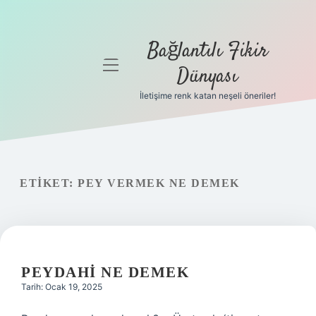
Bağlantılı Fikir
menüyü
Dünyası
aç
İletişime renk katan neşeli öneriler!
Anasayfa
Gizlilik
Politikası
ETIKET:
PEY VERMEK NE DEMEK
Yasal Uyarı
Hakkımızda
PEYDAHI NE DEMEK
Tarih: Ocak 19, 2025