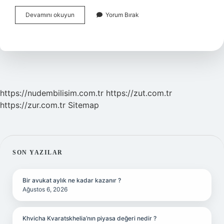
Papara
Devamını okuyun
Yorum Bırak
Ile
Hisse
Senedi
Alınır
Mı
https://nudembilisim.com.tr
https://zut.com.tr
https://zur.com.tr
Sitemap
SIDEBAR
SON YAZILAR
Bir avukat aylık ne kadar kazanır ?
Ağustos 6, 2026
Khvicha Kvaratskhelia’nın piyasa değeri nedir ?