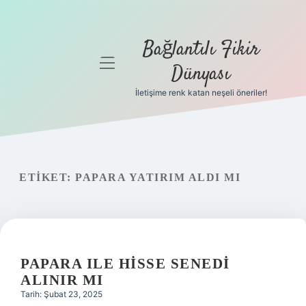
Bağlantılı Fikir
menüyü
Dünyası
aç
İletişime renk katan neşeli öneriler!
Anasayfa
Gizlilik
Politikası
ETIKET:
PAPARA YATIRIM ALDI MI
Yasal Uyarı
Hakkımızda
PAPARA ILE HISSE SENEDI
ALINIR MI
Tarih: Şubat 23, 2025