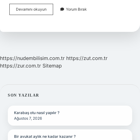
Papara
Devamını okuyun
Yorum Bırak
Ile
Hisse
Senedi
Alınır
Mı
https://nudembilisim.com.tr
https://zut.com.tr
https://zur.com.tr
Sitemap
SIDEBAR
SON YAZILAR
Karabaş otu nasıl yapılır ?
Ağustos 7, 2026
Bir avukat aylık ne kadar kazanır ?