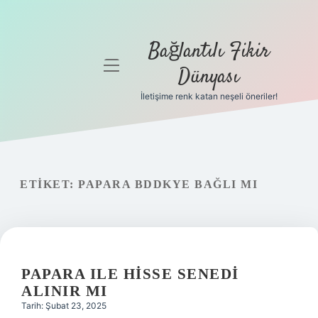
Bağlantılı Fikir
menüyü
Dünyası
aç
İletişime renk katan neşeli öneriler!
Anasayfa
Gizlilik
Politikası
ETIKET:
PAPARA BDDKYE BAĞLI MI
Yasal Uyarı
Hakkımızda
PAPARA ILE HISSE SENEDI
ALINIR MI
Tarih: Şubat 23, 2025