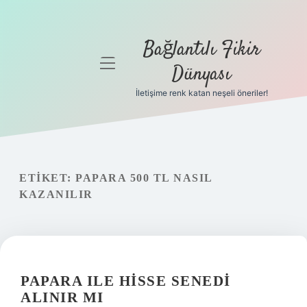
Bağlantılı Fikir
menüyü
Dünyası
aç
İletişime renk katan neşeli öneriler!
Anasayfa
Gizlilik
Politikası
ETIKET:
PAPARA 500 TL NASIL
Yasal Uyarı
KAZANILIR
Hakkımızda
PAPARA ILE HISSE SENEDI
ALINIR MI