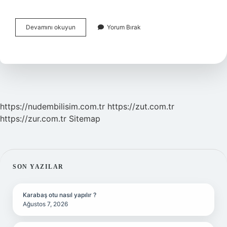
Papara
Devamını okuyun
Yorum Bırak
Ile
Hisse
Senedi
Alınır
Mı
https://nudembilisim.com.tr
https://zut.com.tr
https://zur.com.tr
Sitemap
SIDEBAR
SON YAZILAR
Karabaş otu nasıl yapılır ?
Ağustos 7, 2026