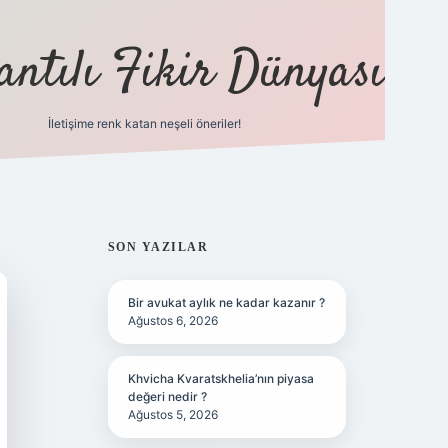
antılı Fikir Dünyası
İletişime renk katan neşeli öneriler!
ilbet yeni giriş adresi
SIDEBAR
SON YAZILAR
Bir avukat aylık ne kadar kazanır ?
Ağustos 6, 2026
Khvicha Kvaratskhelia’nın piyasa
değeri nedir ?
Ağustos 5, 2026