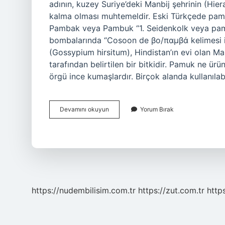
adının, kuzey Suriye’deki Manbij şehrinin (Hi
kalma olması muhtemeldir. Eski Türkçede pa
Pambak veya Pambuk “1. Seidenkolk veya pamuk
bombalarında “Cosoon de βο/παμβά kelimesi 
(Gossypium hirsitum), Hindistan’ın evi olan Ma
tarafından belirtilen bir bitkidir. Pamuk ne ür
örgü ince kumaşlardır. Birçok alanda kullanıla
Pamuk
Devamını okuyun
Yorum Bırak
Ne
Denir
https://nudembilisim.com.tr
https://zut.com.tr
http