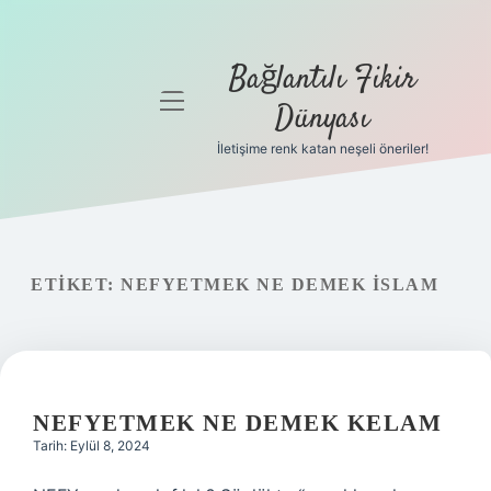
Bağlantılı Fikir
menüyü
Dünyası
aç
İletişime renk katan neşeli öneriler!
Anasayfa
Gizlilik
Politikası
ETIKET:
NEFYETMEK NE DEMEK ISLAM
Yasal Uyarı
Hakkımızda
NEFYETMEK NE DEMEK KELAM
Tarih: Eylül 8, 2024