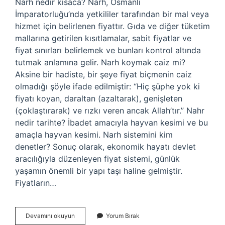
Narh nedir kısaca? Narh, Osmanlı
İmparatorluğu’nda yetkililer tarafından bir mal veya
hizmet için belirlenen fiyattır. Gıda ve diğer tüketim
mallarına getirilen kısıtlamalar, sabit fiyatlar ve
fiyat sınırları belirlemek ve bunları kontrol altında
tutmak anlamına gelir. Narh koymak caiz mi?
Aksine bir hadiste, bir şeye fiyat biçmenin caiz
olmadığı şöyle ifade edilmiştir: “Hiç şüphe yok ki
fiyatı koyan, daraltan (azaltarak), genişleten
(çoklaştırarak) ve rızkı veren ancak Allah’tır.” Nahr
nedir tarihte? İbadet amacıyla hayvan kesimi ve bu
amaçla hayvan kesimi. Narh sistemini kim
denetler? Sonuç olarak, ekonomik hayatı devlet
aracılığıyla düzenleyen fiyat sistemi, günlük
yaşamın önemli bir yapı taşı haline gelmiştir.
Fiyatların…
Narh
Devamını okuyun
Yorum Bırak
Ne