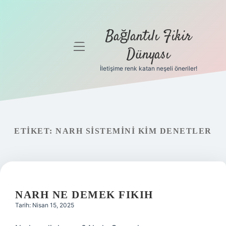
Bağlantılı Fikir
menüyü
Dünyası
aç
İletişime renk katan neşeli öneriler!
Anasayfa
Gizlilik
Politikası
ETIKET:
NARH SISTEMINI KIM DENETLER
Yasal Uyarı
Hakkımızda
NARH NE DEMEK FIKIH
Tarih: Nisan 15, 2025