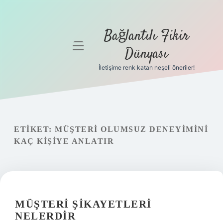
Bağlantılı Fikir
menüyü
Dünyası
aç
İletişime renk katan neşeli öneriler!
Anasayfa
Gizlilik
Politikası
ETIKET:
MÜŞTERI OLUMSUZ DENEYIMINI
Yasal Uyarı
KAÇ KIŞIYE ANLATIR
Hakkımızda
MÜŞTERI ŞIKAYETLERI
NELERDIR