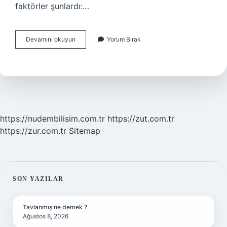
faktörler şunlardı:…
Müşteri
Devamını okuyun
Yorum Bırak
Şikayetleri
Nelerdir
https://nudembilisim.com.tr
https://zut.com.tr
https://zur.com.tr
Sitemap
SIDEBAR
SON YAZILAR
Tavlanmış ne demek ?
Ağustos 8, 2026