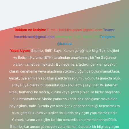
iriş adresi
Reklam ve İletişim:
E-mail:
backlinkpaneli@gmail.com
Teams:
forumhizmeti@gmail.com
Whatsapp: 0262 606 0 726
Telegram:
@karabul
Yasal Uyarı:
Sitemiz, 5651 Sayılı Kanun gereğince Bilgi Teknolojileri
ve İletişim Kurumu (BTK) tarafından onaylanmış bir Yer Sağlayıcı
olarak hizmet vermektedir. Bu nedenle, sitedeki içerikleri proaktif
olarak denetleme veya araştırma yükümlülüğümüz bulunmamaktadır.
Ancak, üyelerimiz yazdıkları içeriklerin sorumluluğunu taşımakta olup,
siteye üye olarak bu sorumluluğu kabul etmiş sayılırlar. Bu internet
sitesi, herhangi bir marka, kurum veya şahıs şirketi ile hiçbir bağlantısı
bulunmamaktadır. Sitede yalnızca kendi hazırladığımız makaleler
paylaşılmaktadır. Burada yer alan içerikler haber niteliği taşımamakta
olup, gerçek kurum ve kişiler hakkında paylaşım yapılmamaktadır.
Gerçek kurum ve kişiler ile isim benzerlikleri tamamen tesadüfidir.
Sitemiz, kar amacı gütmeyen ve tamamen ücretsiz bir bilgi paylaşım