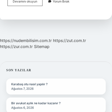
Tasavvufta
Devamını okuyun
Yorum Bırak
Mahbub
Ne
Demek
https://nudembilisim.com.tr
https://zut.com.tr
https://zur.com.tr
Sitemap
SIDEBAR
SON YAZILAR
Karabaş otu nasıl yapılır ?
Ağustos 7, 2026
Bir avukat aylık ne kadar kazanır ?
Ağustos 6, 2026