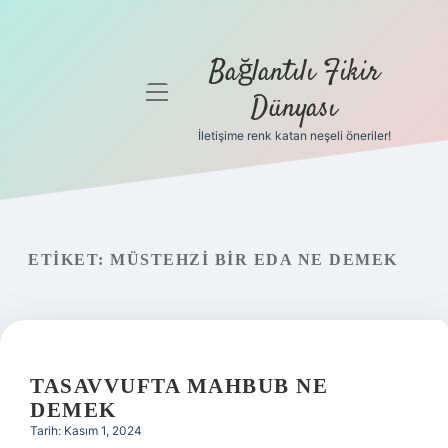
Bağlantılı Fikir
menüyü
Dünyası
aç
İletişime renk katan neşeli öneriler!
Anasayfa
Gizlilik
Politikası
ETIKET:
MÜSTEHZI BIR EDA NE DEMEK
Yasal Uyarı
Hakkımızda
TASAVVUFTA MAHBUB NE
DEMEK
Tarih: Kasım 1, 2024