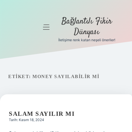
Bağlantılı Fikir
menüyü
Dünyası
aç
İletişime renk katan neşeli öneriler!
Anasayfa
Gizlilik
Politikası
ETIKET:
MONEY SAYILABILIR MI
Yasal Uyarı
Hakkımızda
SALAM SAYILIR MI
Tarih: Kasım 18, 2024