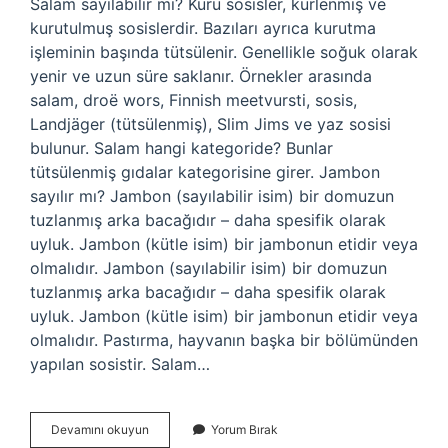
Salam sayılabilir mi? Kuru sosisler, kürlenmiş ve
kurutulmuş sosislerdir. Bazıları ayrıca kurutma
işleminin başında tütsülenir. Genellikle soğuk olarak
yenir ve uzun süre saklanır. Örnekler arasında
salam, droë wors, Finnish meetvursti, sosis,
Landjäger (tütsülenmiş), Slim Jims ve yaz sosisi
bulunur. Salam hangi kategoride? Bunlar
tütsülenmiş gıdalar kategorisine girer. Jambon
sayılır mı? Jambon (sayılabilir isim) bir domuzun
tuzlanmış arka bacağıdır – daha spesifik olarak
uyluk. Jambon (kütle isim) bir jambonun etidir veya
olmalıdır. Jambon (sayılabilir isim) bir domuzun
tuzlanmış arka bacağıdır – daha spesifik olarak
uyluk. Jambon (kütle isim) bir jambonun etidir veya
olmalıdır. Pastırma, hayvanın başka bir bölümünden
yapılan sosistir. Salam…
Salam
Devamını okuyun
Yorum Bırak
Sayılır