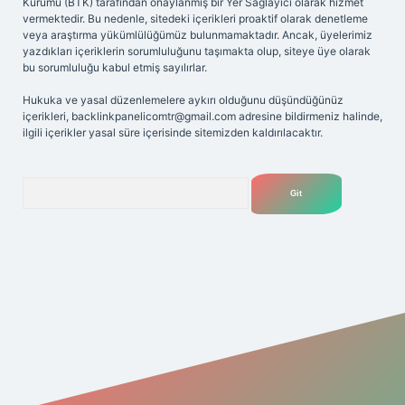
Kurumu (BTK) tarafından onaylanmış bir Yer Sağlayıcı olarak hizmet
vermektedir. Bu nedenle, sitedeki içerikleri proaktif olarak denetleme
veya araştırma yükümlülüğümüz bulunmamaktadır. Ancak, üyelerimiz
yazdıkları içeriklerin sorumluluğunu taşımakta olup, siteye üye olarak
bu sorumluluğu kabul etmiş sayılırlar.
Hukuka ve yasal düzenlemelere aykırı olduğunu düşündüğünüz
içerikleri,
backlinkpanelicomtr@gmail.com
adresine bildirmeniz halinde,
ilgili içerikler yasal süre içerisinde sitemizden kaldırılacaktır.
Arama
iriş adresi