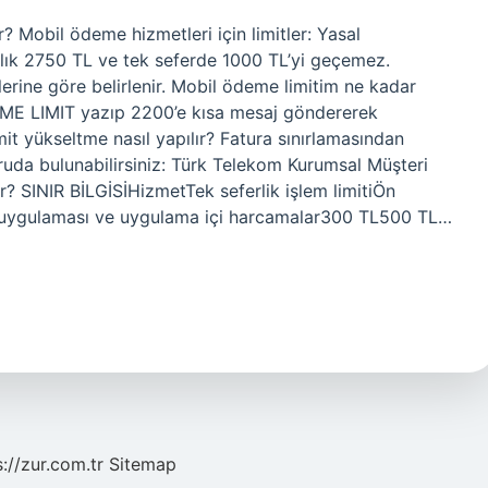
 Mobil ödeme hizmetleri için limitler: Yasal
aylık 2750 TL ve tek seferde 1000 TL’yi geçemez.
lerine göre belirlenir. Mobil ödeme limitim ne kadar
EME LIMIT yazıp 2200’e kısa mesaj göndererek
it yükseltme nasıl yapılır? Fatura sınırlamasından
uda bulunabilirsiniz: Türk Telekom Kurumsal Müşteri
r? SINIR BİLGİSİHizmetTek seferlik işlem limitiÖn
e uygulaması ve uygulama içi harcamalar300 TL​500 TL​…
s://zur.com.tr
Sitemap