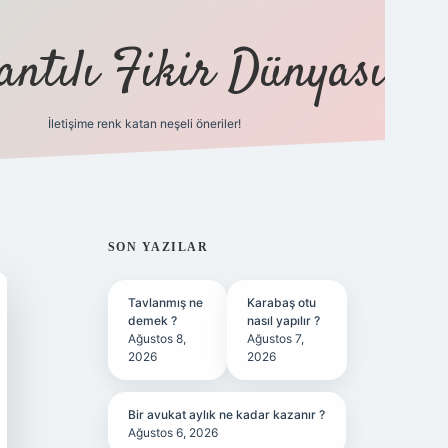
antılı Fikir Dünyası
İletişime renk katan neşeli öneriler!
ilbet yeni giriş adre
SIDEBAR
SON YAZILAR
Tavlanmış ne
Karabaş otu
demek ?
nasıl yapılır ?
Ağustos 8,
Ağustos 7,
2026
2026
Bir avukat aylık ne kadar kazanır ?
Ağustos 6, 2026