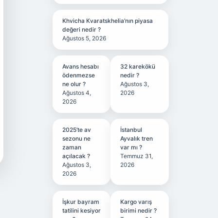
Khvicha Kvaratskhelia’nın piyasa
değeri nedir ?
Ağustos 5, 2026
Avans hesabı
32 karekökü
ödenmezse
nedir ?
ne olur ?
Ağustos 3,
Ağustos 4,
2026
2026
2025’te av
İstanbul
sezonu ne
Ayvalık tren
zaman
var mı ?
açılacak ?
Temmuz 31,
Ağustos 3,
2026
2026
İşkur bayram
Kargo varış
tatilini kesiyor
birimi nedir ?