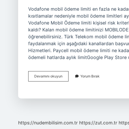
Vodafone mobil ödeme limiti en fazla ne kadar?
kısıtlamalar nedeniyle mobil ödeme limitleri 
Vodafone Mobil Ödeme limiti kişisel risk kriter
kaldı? Kalan mobil ödeme limitinizi MOBILOD
öğrenebilirsiniz. Türk Telekom mobil ödeme lim
faydalanmak için aşağıdaki kanallardan başvur
Hizmetleri. Paycell mobil ödeme limiti ne kada
ödemeli hatlarda aylık limitGoogle Play Stor
Mobil
Devamını okuyun
Yorum Bırak
Ödeme
Limiti
En
Fazla
Ne
Kadar
https://nudembilisim.com.tr
https://zut.com.tr
http