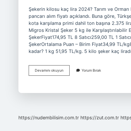
Şekerin kilosu kaç lira 2024? Tarım ve Orman Ba
pancarı alım fiyatı açıklandı. Buna göre, Türkş
kota karşılama primi dahil ton başına 2.375 lir
Migros Kristal Şeker 5 kg ile Karşılaştırılabili
ŞekerFiyat174,95 TL 8 Satıcı259,00 TL 1 Satıcı
ŞekerOrtalama Puan – Birim Fiyat34,99 TL/kg86
kadar? 1 kg 51,95 TL/kg. 5 kilo şeker kaç lirad
3
Devamını okuyun
Yorum Bırak
Kilo
Toz
Şekerin
Fiyatı
Ne
Kadar
https://nudembilisim.com.tr
https://zut.com.tr
http