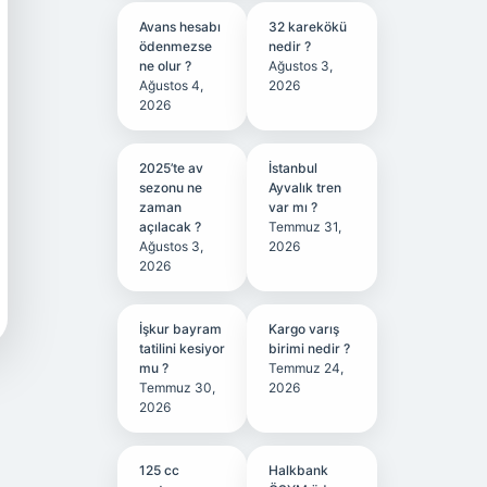
Avans hesabı
32 karekökü
ödenmezse
nedir ?
ne olur ?
Ağustos 3,
Ağustos 4,
2026
2026
2025’te av
İstanbul
sezonu ne
Ayvalık tren
zaman
var mı ?
açılacak ?
Temmuz 31,
Ağustos 3,
2026
2026
İşkur bayram
Kargo varış
tatilini kesiyor
birimi nedir ?
mu ?
Temmuz 24,
Temmuz 30,
2026
2026
125 cc
Halkbank