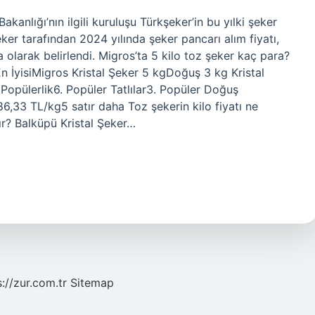
kanlığı’nın ilgili kuruluşu Türkşeker’in bu yılki şeker
eker tarafından 2024 yılında şeker pancarı alım fiyatı,
a olarak belirlendi. Migros’ta 5 kilo toz şeker kaç para?
r En İyisiMigros Kristal Şeker 5 kgDoğuş 3 kg Kristal
Popülerlik6. Popüler Tatlılar3. Popüler Doğuş
,33 TL/kg5 satır daha Toz şekerin kilo fiyatı ne
ır? Balküpü Kristal Şeker…
s://zur.com.tr
Sitemap