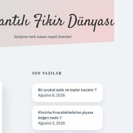
antılı Fikir Dünyası
İletişime renk katan neşeli öneriler!
ilbet yeni giriş adresi
SIDEBAR
SON YAZILAR
Bir avukat aylık ne kadar kazanır ?
Ağustos 6, 2026
Khvicha Kvaratskhelia’nın piyasa
değeri nedir ?
Ağustos 5, 2026