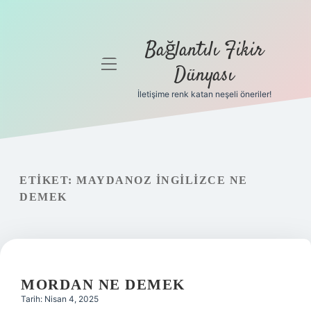
Bağlantılı Fikir
menüyü
Dünyası
aç
İletişime renk katan neşeli öneriler!
Anasayfa
Gizlilik
Politikası
ETIKET:
MAYDANOZ INGILIZCE NE
Yasal Uyarı
DEMEK
Hakkımızda
MORDAN NE DEMEK
Tarih: Nisan 4, 2025