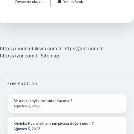
Mordan
Devamını okuyun
Yorum Bırak
Ne
Demek
https://nudembilisim.com.tr
https://zut.com.tr
https://zur.com.tr
Sitemap
SIDEBAR
SON YAZILAR
Bir avukat aylık ne kadar kazanır ?
Ağustos 6, 2026
Khvicha Kvaratskhelia’nın piyasa değeri nedir ?
Ağustos 5, 2026