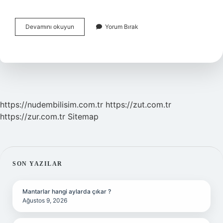
Çekirdeksiz
Devamını okuyun
Yorum Bırak
Mandalina
Nasıl
Olur
https://nudembilisim.com.tr
https://zut.com.tr
https://zur.com.tr
Sitemap
SIDEBAR
SON YAZILAR
Mantarlar hangi aylarda çıkar ?
Ağustos 9, 2026