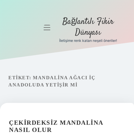
Bağlantılı Fikir
menüyü
Dünyası
aç
İletişime renk katan neşeli öneriler!
Anasayfa
Gizlilik
Politikası
ETIKET:
MANDALINA AĞACI IÇ
Yasal Uyarı
ANADOLUDA YETIŞIR MI
Hakkımızda
ÇEKIRDEKSIZ MANDALINA
NASIL OLUR