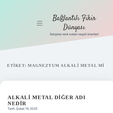
Bağlantılı Fikir
menüyü
Dünyası
aç
İletişime renk katan neşeli öneriler!
Anasayfa
Gizlilik
Politikası
ETIKET:
MAGNEZYUM ALKALI METAL MI
Yasal Uyarı
Hakkımızda
ALKALI METAL DIĞER ADI
NEDIR
Tarih: Şubat 19, 2025