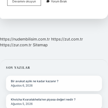
Alkali
Devamını okuyun
Yorum Bırak
Metal
Diğer
Adı
Nedir
https://nudembilisim.com.tr
https://zut.com.tr
https://zur.com.tr
Sitemap
SIDEBAR
SON YAZILAR
Bir avukat aylık ne kadar kazanır ?
Ağustos 6, 2026
Khvicha Kvaratskhelia’nın piyasa değeri nedir ?
Ağustos 5, 2026