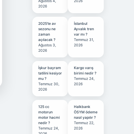
Ağustos 4,
2026
2026
2025’te av
İstanbul
sezonu ne
Ayvalık tren
zaman
var mı ?
açılacak ?
Temmuz 31,
Ağustos 3,
2026
2026
İşkur bayram
Kargo varış
tatilini kesiyor
birimi nedir ?
mu ?
Temmuz 24,
Temmuz 30,
2026
2026
125 cc
Halkbank
motorun
ÖSYM ödeme
motor hacmi
nasıl yapılır ?
nedir ?
Temmuz 22,
Temmuz 24,
2026
2026