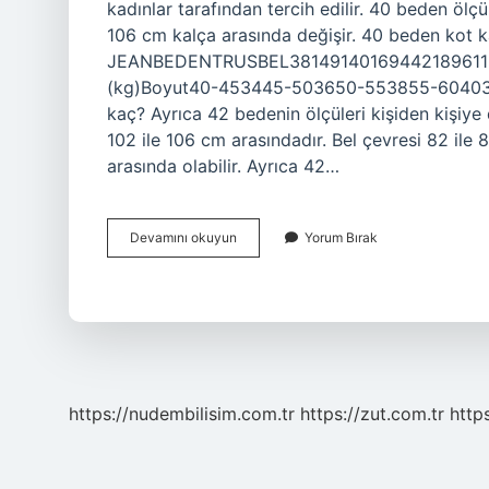
kadınlar tarafından tercih edilir. 40 beden öl
106 cm kalça arasında değişir. 40 beden kot 
JEANBEDENTRUSBEL38149140169442189611 weite
(kg)Boyut40-453445-503650-553855-60403 s
kaç? Ayrıca 42 bedenin ölçüleri kişiden kişiye
102 ile 106 cm arasındadır. Bel çevresi 82 ​​ile
arasında olabilir. Ayrıca 42…
40
Devamını okuyun
Yorum Bırak
Beden
Kac
L
https://nudembilisim.com.tr
https://zut.com.tr
http