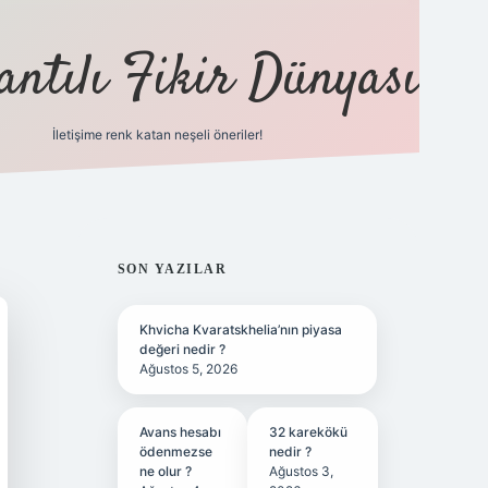
antılı Fikir Dünyası
İletişime renk katan neşeli öneriler!
ilbet yeni giriş adresi
SIDEBAR
SON YAZILAR
Khvicha Kvaratskhelia’nın piyasa
değeri nedir ?
Ağustos 5, 2026
Avans hesabı
32 karekökü
ödenmezse
nedir ?
ne olur ?
Ağustos 3,