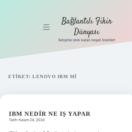
Bağlantılı Fikir
menüyü
Dünyası
aç
İletişime renk katan neşeli öneriler!
Anasayfa
Gizlilik
Politikası
ETIKET:
LENOVO IBM MI
Yasal Uyarı
Hakkımızda
IBM NEDIR NE IŞ YAPAR
Tarih: Kasım 24, 2024