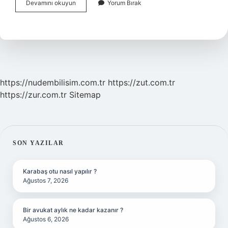
Ibm
Devamını okuyun
Yorum Bırak
Nedir
Ne
Iş
Yapar
https://nudembilisim.com.tr
https://zut.com.tr
https://zur.com.tr
Sitemap
SIDEBAR
SON YAZILAR
Karabaş otu nasıl yapılır ?
Ağustos 7, 2026
Bir avukat aylık ne kadar kazanır ?
Ağustos 6, 2026