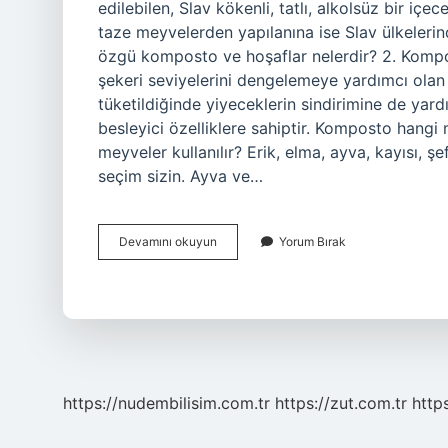
edilebilen, Slav kökenli, tatlı, alkolsüz bir i
taze meyvelerden yapılanına ise Slav ülkeler
özgü komposto ve hoşaflar nelerdir? 2. Kompos
şekeri seviyelerini dengelemeye yardımcı ola
tüketildiğinde yiyeceklerin sindirimine de ya
besleyici özelliklere sahiptir. Komposto hang
meyveler kullanılır? Erik, elma, ayva, kayısı, 
seçim sizin. Ayva ve…
Komposto
Devamını okuyun
Yorum Bırak
Nereye
Ait
https://nudembilisim.com.tr
https://zut.com.tr
http