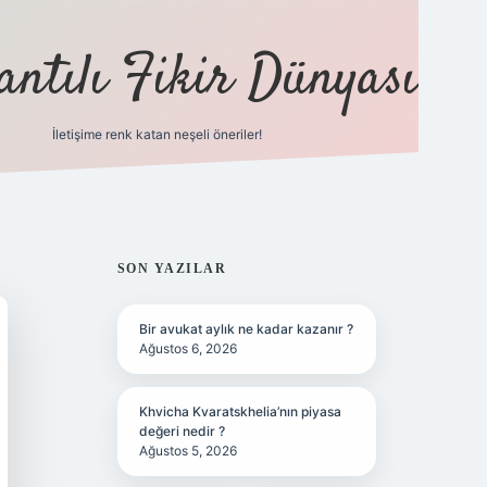
antılı Fikir Dünyası
İletişime renk katan neşeli öneriler!
ilbet yeni giriş adres
SIDEBAR
SON YAZILAR
Bir avukat aylık ne kadar kazanır ?
Ağustos 6, 2026
Khvicha Kvaratskhelia’nın piyasa
değeri nedir ?
Ağustos 5, 2026