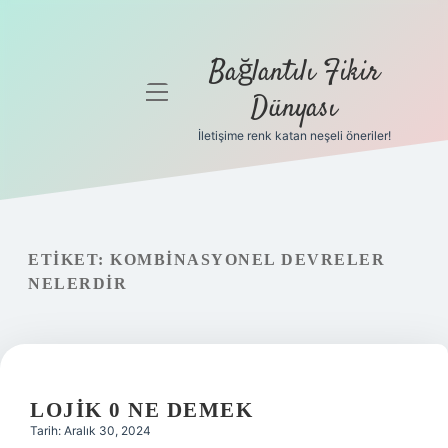
Bağlantılı Fikir
menüyü
Dünyası
aç
İletişime renk katan neşeli öneriler!
Anasayfa
Gizlilik
Politikası
ETIKET:
KOMBINASYONEL DEVRELER
Yasal Uyarı
NELERDIR
Hakkımızda
LOJIK 0 NE DEMEK
Tarih: Aralık 30, 2024