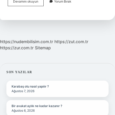
Lojik
Devamını okuyun
Yorum Bırak
0
Ne
Demek
https://nudembilisim.com.tr
https://zut.com.tr
https://zur.com.tr
Sitemap
SIDEBAR
SON YAZILAR
Karabaş otu nasıl yapılır ?
Ağustos 7, 2026
Bir avukat aylık ne kadar kazanır ?
Ağustos 6, 2026