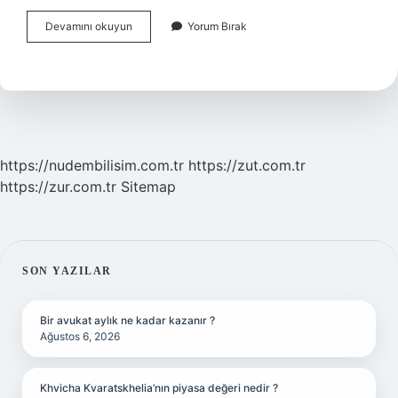
Kemik
Devamını okuyun
Yorum Bırak
Kaynamazsa
Ne
Olur
https://nudembilisim.com.tr
https://zut.com.tr
https://zur.com.tr
Sitemap
SIDEBAR
SON YAZILAR
Bir avukat aylık ne kadar kazanır ?
Ağustos 6, 2026
Khvicha Kvaratskhelia’nın piyasa değeri nedir ?