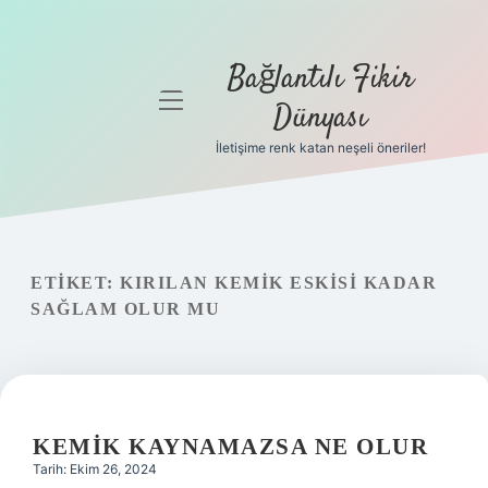
Bağlantılı Fikir
menüyü
Dünyası
aç
İletişime renk katan neşeli öneriler!
Anasayfa
Gizlilik
Politikası
ETIKET:
KIRILAN KEMIK ESKISI KADAR
Yasal Uyarı
SAĞLAM OLUR MU
Hakkımızda
KEMIK KAYNAMAZSA NE OLUR
Tarih: Ekim 26, 2024