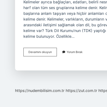
Kelimeler ayrıca bağlaçları, edatları, belirli ne
harf olan tüm ses gruplarına kelime denir. K
başlarına anlam taşıyan veya hiçbir anlamları 
kelime denir. Kelimeler, varlıkların, durumların ve
arasındaki iletişimi sağlamak olan dil, bu görev
kelime var? Türk Dil Kurumu’nun (TDK) yaptığı
kelime bulunuyor. Özellikle…
Kelime
Devamını okuyun
Yorum Bırak
Nedir
Nasıl
Olur
https://nudembilisim.com.tr
https://zut.com.tr
http