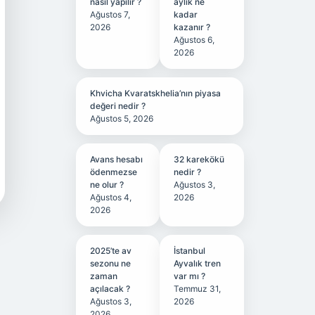
nasıl yapılır ?
aylık ne
Ağustos 7,
kadar
2026
kazanır ?
Ağustos 6,
2026
Khvicha Kvaratskhelia’nın piyasa
değeri nedir ?
Ağustos 5, 2026
Avans hesabı
32 karekökü
ödenmezse
nedir ?
ne olur ?
Ağustos 3,
Ağustos 4,
2026
2026
2025’te av
İstanbul
sezonu ne
Ayvalık tren
zaman
var mı ?
açılacak ?
Temmuz 31,
Ağustos 3,
2026
2026