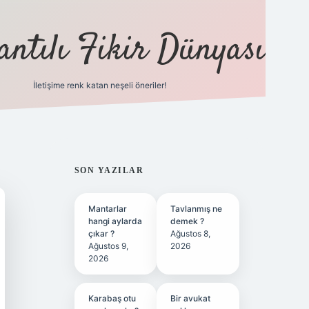
antılı Fikir Dünyası
İletişime renk katan neşeli öneriler!
ilbet yeni giriş adresi
SIDEBAR
SON YAZILAR
Mantarlar
Tavlanmış ne
hangi aylarda
demek ?
çıkar ?
Ağustos 8,
Ağustos 9,
2026
2026
Karabaş otu
Bir avukat