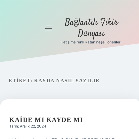
Bağlantılı Fikir
menüyü
Dünyası
aç
İletişime renk katan neşeli öneriler!
Anasayfa
Gizlilik
Politikası
ETIKET:
KAYDA NASIL YAZILIR
Yasal Uyarı
Hakkımızda
KAIDE MI KAYDE MI
Tarih: Aralık 22, 2024