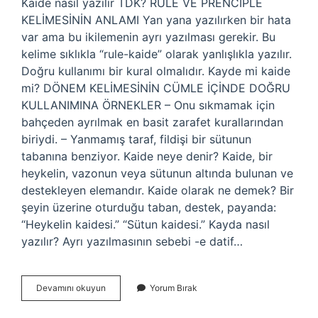
Kaide nasıl yazılır TDK? RULE VE PRENCIPLE
KELİMESİNİN ANLAMI Yan yana yazılırken bir hata
var ama bu ikilemenin ayrı yazılması gerekir. Bu
kelime sıklıkla “rule-kaide” olarak yanlışlıkla yazılır.
Doğru kullanımı bir kural olmalıdır. Kayde mi kaide
mi? DÖNEM KELİMESİNİN CÜMLE İÇİNDE DOĞRU
KULLANIMINA ÖRNEKLER – Onu sıkmamak için
bahçeden ayrılmak en basit zarafet kurallarından
biriydi. – Yanmamış taraf, fildişi bir sütunun
tabanına benziyor. Kaide neye denir? Kaide, bir
heykelin, vazonun veya sütunun altında bulunan ve
destekleyen elemandır. Kaide olarak ne demek? Bir
şeyin üzerine oturduğu taban, destek, payanda:
“Heykelin kaidesi.” “Sütun kaidesi.” Kayda nasıl
yazılır? Ayrı yazılmasının sebebi -e datif…
Kaide
Devamını okuyun
Yorum Bırak
Mı
Kayde