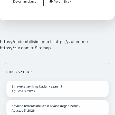
Asma
Devamını okuyun
Yorum Bırak
Tavan
Yüksekliği
Ne
Kadar
https://nudembilisim.com.tr
https://zut.com.tr
https://zur.com.tr
Sitemap
SIDEBAR
SON YAZILAR
Bir avukat aylık ne kadar kazanır ?
Ağustos 6, 2026
Khvicha Kvaratskhelia’nın piyasa değeri nedir ?
Ağustos 5, 2026