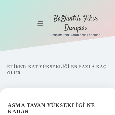
Bağlantılı Fikir
menüyü
Dünyası
aç
İletişime renk katan neşeli öneriler!
Anasayfa
Gizlilik
Politikası
ETIKET:
KAT YÜKSEKLIĞI EN FAZLA KAÇ
Yasal Uyarı
OLUR
Hakkımızda
ASMA TAVAN YÜKSEKLIĞI NE
KADAR