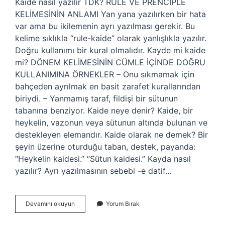
Kaide nasıl yazılır TDK? RULE VE PRENCIPLE
KELİMESİNİN ANLAMI Yan yana yazılırken bir hata
var ama bu ikilemenin ayrı yazılması gerekir. Bu
kelime sıklıkla “rule-kaide” olarak yanlışlıkla yazılır.
Doğru kullanımı bir kural olmalıdır. Kayde mi kaide
mi? DÖNEM KELİMESİNİN CÜMLE İÇİNDE DOĞRU
KULLANIMINA ÖRNEKLER – Onu sıkmamak için
bahçeden ayrılmak en basit zarafet kurallarından
biriydi. – Yanmamış taraf, fildişi bir sütunun
tabanına benziyor. Kaide neye denir? Kaide, bir
heykelin, vazonun veya sütunun altında bulunan ve
destekleyen elemandır. Kaide olarak ne demek? Bir
şeyin üzerine oturduğu taban, destek, payanda:
“Heykelin kaidesi.” “Sütun kaidesi.” Kayda nasıl
yazılır? Ayrı yazılmasının sebebi -e datif…
Kaide
Devamını okuyun
Yorum Bırak
Mı
Kayde