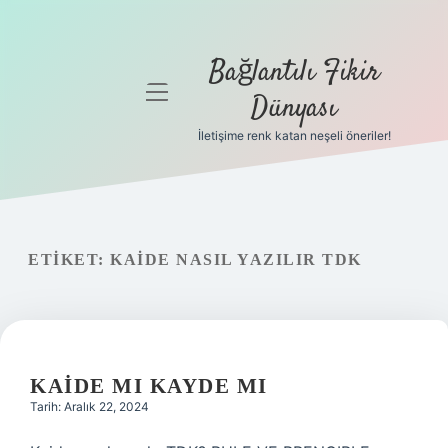
Bağlantılı Fikir
menüyü
Dünyası
aç
İletişime renk katan neşeli öneriler!
Anasayfa
Gizlilik
Politikası
ETIKET:
KAIDE NASIL YAZILIR TDK
Yasal Uyarı
Hakkımızda
KAIDE MI KAYDE MI
Tarih: Aralık 22, 2024