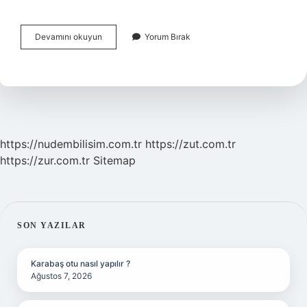
Limon
Devamını okuyun
Yorum Bırak
Ve
Karbonat
Karışımı
Ne
Işe
Yarar
https://nudembilisim.com.tr
https://zut.com.tr
https://zur.com.tr
Sitemap
SIDEBAR
SON YAZILAR
Karabaş otu nasıl yapılır ?
Ağustos 7, 2026