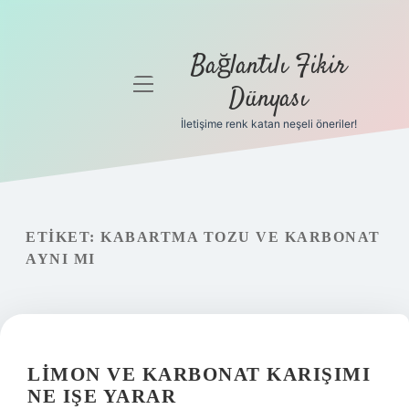
Bağlantılı Fikir
menüyü
Dünyası
aç
İletişime renk katan neşeli öneriler!
Anasayfa
Gizlilik
Politikası
ETIKET:
KABARTMA TOZU VE KARBONAT
Yasal Uyarı
AYNI MI
Hakkımızda
LIMON VE KARBONAT KARIŞIMI
NE IŞE YARAR