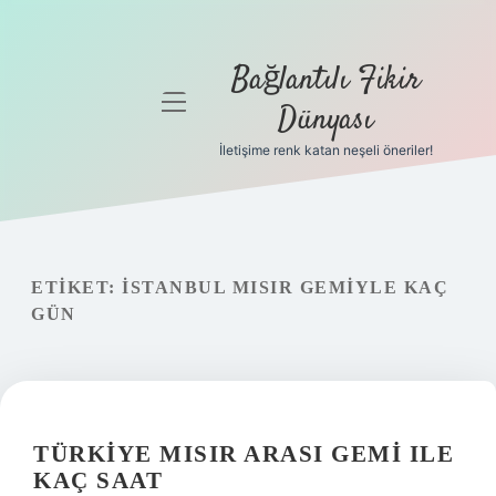
Bağlantılı Fikir
menüyü
Dünyası
aç
İletişime renk katan neşeli öneriler!
Anasayfa
Gizlilik
Politikası
ETIKET:
İSTANBUL MISIR GEMIYLE KAÇ
Yasal Uyarı
GÜN
Hakkımızda
TÜRKIYE MISIR ARASI GEMI ILE
KAÇ SAAT