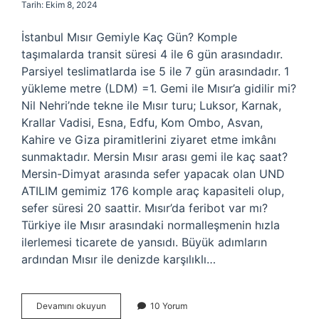
Tarih: Ekim 8, 2024
İstanbul Mısır Gemiyle Kaç Gün? Komple
taşımalarda transit süresi 4 ile 6 gün arasındadır.
Parsiyel teslimatlarda ise 5 ile 7 gün arasındadır. 1
yükleme metre (LDM) =1. Gemi ile Mısır’a gidilir mi?
Nil Nehri’nde tekne ile Mısır turu; Luksor, Karnak,
Krallar Vadisi, Esna, Edfu, Kom Ombo, Asvan,
Kahire ve Giza piramitlerini ziyaret etme imkânı
sunmaktadır. Mersin Mısır arası gemi ile kaç saat?
Mersin-Dimyat arasında sefer yapacak olan UND
ATILIM gemimiz 176 komple araç kapasiteli olup,
sefer süresi 20 saattir. Mısır’da feribot var mı?
Türkiye ile Mısır arasındaki normalleşmenin hızla
ilerlemesi ticarete de yansıdı. Büyük adımların
ardından Mısır ile denizde karşılıklı…
Türkiye
Devamını okuyun
10 Yorum
Mısır