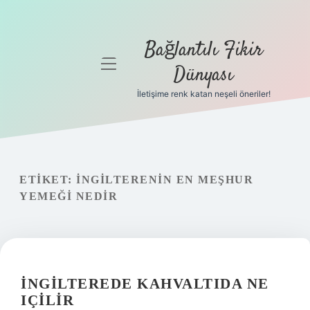
Bağlantılı Fikir
menüyü
Dünyası
aç
İletişime renk katan neşeli öneriler!
Anasayfa
Gizlilik
Politikası
ETIKET:
İNGILTERENIN EN MEŞHUR
Yasal Uyarı
YEMEĞI NEDIR
Hakkımızda
İNGILTEREDE KAHVALTIDA NE
IÇILIR