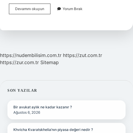
İNgilterede
Devamını okuyun
Yorum Bırak
Kahvaltıda
Ne
Içilir
https://nudembilisim.com.tr
https://zut.com.tr
https://zur.com.tr
Sitemap
SIDEBAR
SON YAZILAR
Bir avukat aylık ne kadar kazanır ?
Ağustos 6, 2026
Khvicha Kvaratskhelia’nın piyasa değeri nedir ?