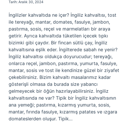
Tarih: Aralık 30, 2024
İngilizler kahvaltıda ne içer? İngiliz kahvaltısı, tost
ile tereyağı, mantar, domates, fasulye, jambon,
pastırma, sosis, reçel ve marmelatları bir araya
getirir. Ayrıca kahvaltıda tüketilen içecek tıpkı
bizimki gibi çaydır. Bir fincan sütlü çay, İngiliz
kahvaltısına eşlik eder. İngilterede sabah ne yenir?
İngiliz kahvaltısı oldukça doyurucudur; tereyağı,
onlarca reçel, jambon, pastırma, yumurta, fasulye,
mantar, sosis ve tost ile kendinize güzel bir ziyafet
çekebilirsiniz. Bizim kahvaltı masalarımız kadar
gösterişli olmasa da burada size yabancı
gelmeyecek bir öğün hazırlayabilirsiniz. İngiliz
kahvaltısında ne var? Tipik bir İngiliz kahvaltısının
ana yemeği; pastırma, kızarmış yumurta, sosis,
mantar, fırında fasulye, kızarmış patates ve ızgara
domateslerden oluşur. Tipik…