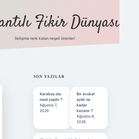
antılı Fikir Dünyası
İletişime renk katan neşeli öneriler!
ilbet yeni giriş adresi
SIDEBAR
SON YAZILAR
Karabaş otu
Bir avukat
nasıl yapılır ?
aylık ne
Ağustos 7,
kadar
2026
kazanır ?
Ağustos 6,
2026