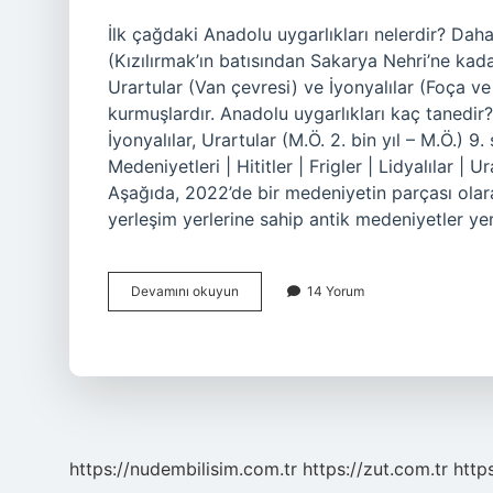
İlk çağdaki Anadolu uygarlıkları nelerdir? Daha 
(Kızılırmak’ın batısından Sakarya Nehri’ne kada
Urartular (Van çevresi) ve İyonyalılar (Foça 
kurmuşlardır. Anadolu uygarlıkları kaç tanedir
İyonyalılar, Urartular (M.Ö. 2. bin yıl – M.Ö.) 9
Medeniyetleri | Hititler | Frigler | Lidyalılar | 
Aşağıda, 2022’de bir medeniyetin parçası olara
yerleşim yerlerine sahip antik medeniyetler ye
Ilk
Devamını okuyun
14 Yorum
Çağ
Anadolu
Uygarlıkları
Kaç
Tanedir
https://nudembilisim.com.tr
https://zut.com.tr
http