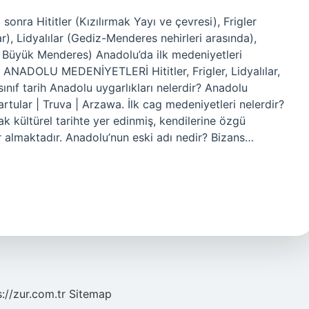
sonra Hititler (Kızılırmak Yayı ve çevresi), Frigler
r), Lidyalılar (Gediz-Menderes nehirleri arasında),
ve Büyük Menderes) Anadolu’da ilk medeniyetleri
? ANADOLU MEDENİYETLERİ Hititler, Frigler, Lidyalılar,
. sınıf tarih Anadolu uygarlıkları nelerdir? Anadolu
Urartular | Truva | Arzawa. İlk cag medeniyetleri nelerdir?
k kültürel tarihte yer edinmiş, kendilerine özgü
r almaktadır. Anadolu’nun eski adı nedir? Bizans…
s://zur.com.tr
Sitemap