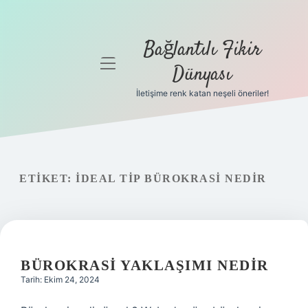
Bağlantılı Fikir
menüyü
Dünyası
aç
İletişime renk katan neşeli öneriler!
Anasayfa
Gizlilik
Politikası
ETIKET:
İDEAL TIP BÜROKRASI NEDIR
Yasal Uyarı
Hakkımızda
BÜROKRASI YAKLAŞIMI NEDIR
Tarih: Ekim 24, 2024