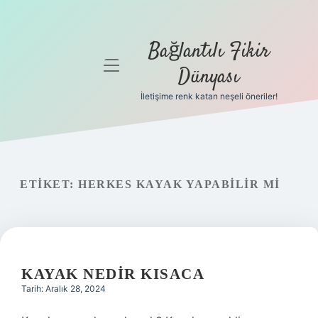
Bağlantılı Fikir
menüyü
Dünyası
aç
İletişime renk katan neşeli öneriler!
Anasayfa
Gizlilik
Politikası
ETIKET:
HERKES KAYAK YAPABILIR MI
Yasal Uyarı
Hakkımızda
KAYAK NEDIR KISACA
Tarih: Aralık 28, 2024