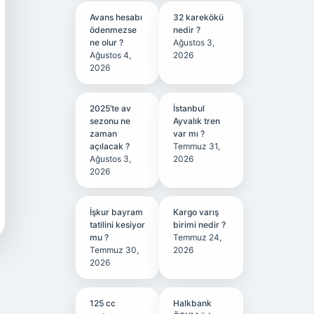
Avans hesabı
32 karekökü
ödenmezse
nedir ?
ne olur ?
Ağustos 3,
Ağustos 4,
2026
2026
2025’te av
İstanbul
sezonu ne
Ayvalık tren
zaman
var mı ?
açılacak ?
Temmuz 31,
Ağustos 3,
2026
2026
İşkur bayram
Kargo varış
tatilini kesiyor
birimi nedir ?
mu ?
Temmuz 24,
Temmuz 30,
2026
2026
125 cc
Halkbank