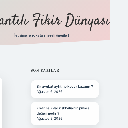
antılı Fikir Dünyası
İletişime renk katan neşeli öneriler!
ilbet yeni giriş adresi
SIDEBAR
SON YAZILAR
Bir avukat aylık ne kadar kazanır ?
Ağustos 6, 2026
Khvicha Kvaratskhelia’nın piyasa
değeri nedir ?
Ağustos 5, 2026