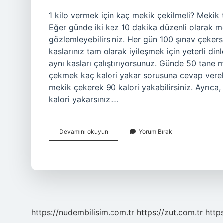
1 kilo vermek için kaç mekik çekilmeli? Mekik t
Eğer günde iki kez 10 dakika düzenli olarak me
gözlemleyebilirsiniz. Her gün 100 şınav çekers
kaslarınız tam olarak iyileşmek için yeterli 
aynı kasları çalıştırıyorsunuz. Günde 50 tane 
çekmek kaç kalori yakar sorusuna cevap vereli
mekik çekerek 90 kalori yakabilirsiniz. Ayrıca,
kalori yakarsınız,…
Her
Devamını okuyun
Yorum Bırak
Gün
100
Mekik
Çekersek
Ne
Olur
https://nudembilisim.com.tr
https://zut.com.tr
http