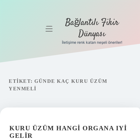
Bağlantılı Fikir
menüyü
Dünyası
aç
İletişime renk katan neşeli öneriler!
Anasayfa
Gizlilik
Politikası
ETIKET:
GÜNDE KAÇ KURU ÜZÜM
Yasal Uyarı
YENMELI
Hakkımızda
KURU ÜZÜM HANGI ORGANA IYI
GELIR