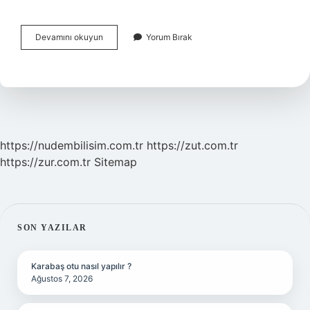
Kuru
Devamını okuyun
Yorum Bırak
Üzüm
Hangi
Organa
Iyi
Gelir
https://nudembilisim.com.tr
https://zut.com.tr
https://zur.com.tr
Sitemap
SIDEBAR
SON YAZILAR
Karabaş otu nasıl yapılır ?
Ağustos 7, 2026