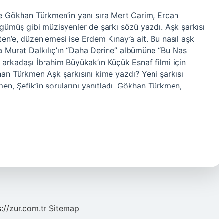
 Gökhan Türkmen’in yanı sıra Mert Carim, Ercan
gümüş gibi müzisyenler de şarkı sözü yazdı. Aşk şarkısı
en’e, düzenlemesi ise Erdem Kınay’a ait. Bu nasıl aşk
a Murat Dalkılıç’ın “Daha Derine” albümüne “Bu Nas
arkadaşı İbrahim Büyükak’ın Küçük Esnaf filmi için
han Türkmen Aşk şarkısını kime yazdı? Yeni şarkısı
en, Şefik’in sorularını yanıtladı. Gökhan Türkmen,
s://zur.com.tr
Sitemap