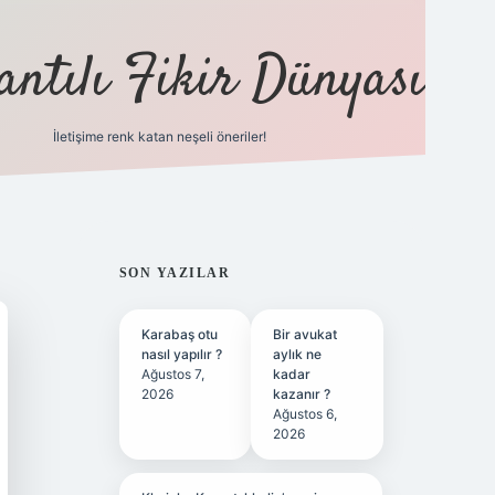
antılı Fikir Dünyası
İletişime renk katan neşeli öneriler!
ilbet yeni gir
SIDEBAR
SON YAZILAR
Karabaş otu
Bir avukat
nasıl yapılır ?
aylık ne
Ağustos 7,
kadar
2026
kazanır ?
Ağustos 6,
2026