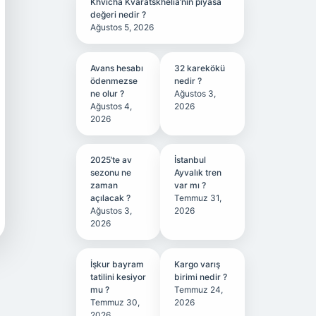
Khvicha Kvaratskhelia’nın piyasa
değeri nedir ?
Ağustos 5, 2026
Avans hesabı
32 karekökü
ödenmezse
nedir ?
ne olur ?
Ağustos 3,
Ağustos 4,
2026
2026
2025’te av
İstanbul
sezonu ne
Ayvalık tren
zaman
var mı ?
açılacak ?
Temmuz 31,
Ağustos 3,
2026
2026
İşkur bayram
Kargo varış
tatilini kesiyor
birimi nedir ?
mu ?
Temmuz 24,
Temmuz 30,
2026
2026