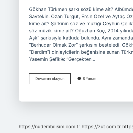
Gökhan Türkmen şarkı sözü kime ait? Albümde
Savtekin, Ozan Turgut, Ersin Özel ve Aytaç Öz
kime ait? Şarkının söz ve müziği Ceyhun Çelikt
söz müzik kime ait? Oğuzhan Koç, 2014 yılınd
Aşk” şarkısıyla katkıda bulundu. Aynı zamanda 
“Berhudar Olmak Zor” şarkısını besteledi. Gök
“Derdim”i dinleyicilerin beğenisine sunan Türkm
Yasemin Şefik’e: “Gerçekten…
Gökhan
Devamını okuyun
8 Yorum
Türkmen
Aşk
Söz
Müzik
Kime
Ait
https://nudembilisim.com.tr
https://zut.com.tr
http