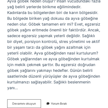
Ayva göbek neden oluşur? İnsan vücudundaki fazla
yağ belirli yerlerde birikme eğilimindedir.
Kadınlarda bu bölgelerden biri de karın bölgesidir.
Bu bölgede biriken yağ dokusu da ayva göbeğine
neden olur. Göbek tamamen erir mi? Evet, egzersiz
göbek yağını eritmede önemli bir faktördür. Ancak,
sadece egzersiz yapmak yeterli değildir. Sağlıklı
bir diyet, porsiyon kontrolü, stres yönetimi ve aktif
bir yaşam tarzı da göbek yağını azaltmak için
yeterli olabilir. Ayva göbeğinden nasıl kurtulurum?
Göbek yağlarından ve ayva göbeğinden kurtulmak
için mekik çekmek şarttır. Bu egzersiz doğrudan
göbek yağlarını yakmayı hedefler. Günün belirli
saatlerinde düzenli yürüyüşler de ayva göbeğinden
kurtulmanızı sağlayabilir. Sağlıklı beslenmenin
yanı…
Ayva
Devamını okuyun
Yorum Bırak
Göbek