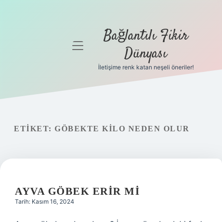
Bağlantılı Fikir
menüyü
Dünyası
aç
İletişime renk katan neşeli öneriler!
Anasayfa
Gizlilik
Politikası
ETIKET:
GÖBEKTE KILO NEDEN OLUR
Yasal Uyarı
Hakkımızda
AYVA GÖBEK ERIR MI
Tarih: Kasım 16, 2024