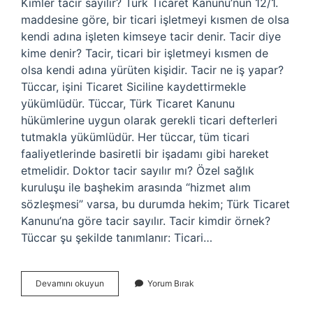
Kimler tacir sayılır? Türk Ticaret Kanunu’nun 12/1.
maddesine göre, bir ticari işletmeyi kısmen de olsa
kendi adına işleten kimseye tacir denir. Tacir diye
kime denir? Tacir, ticari bir işletmeyi kısmen de
olsa kendi adına yürüten kişidir. Tacir ne iş yapar?
Tüccar, işini Ticaret Siciline kaydettirmekle
yükümlüdür. Tüccar, Türk Ticaret Kanunu
hükümlerine uygun olarak gerekli ticari defterleri
tutmakla yükümlüdür. Her tüccar, tüm ticari
faaliyetlerinde basiretli bir işadamı gibi hareket
etmelidir. Doktor tacir sayılır mı? Özel sağlık
kuruluşu ile başhekim arasında “hizmet alım
sözleşmesi” varsa, bu durumda hekim; Türk Ticaret
Kanunu’na göre tacir sayılır. Tacir kimdir örnek?
Tüccar şu şekilde tanımlanır: Ticari…
Tacir
Devamını okuyun
Yorum Bırak
Nedir
Kime