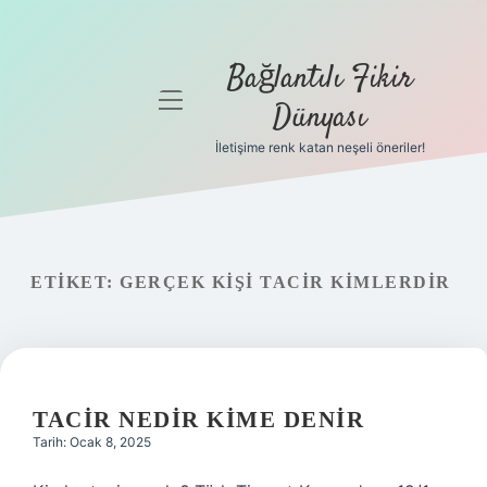
Bağlantılı Fikir
menüyü
Dünyası
aç
İletişime renk katan neşeli öneriler!
Anasayfa
Gizlilik
Politikası
ETIKET:
GERÇEK KIŞI TACIR KIMLERDIR
Yasal Uyarı
Hakkımızda
TACIR NEDIR KIME DENIR
Tarih: Ocak 8, 2025