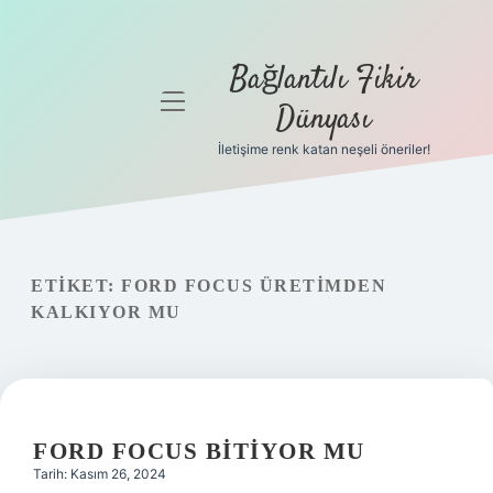
Bağlantılı Fikir
menüyü
Dünyası
aç
İletişime renk katan neşeli öneriler!
Anasayfa
Gizlilik
Politikası
ETIKET:
FORD FOCUS ÜRETIMDEN
Yasal Uyarı
KALKIYOR MU
Hakkımızda
FORD FOCUS BITIYOR MU
Tarih: Kasım 26, 2024