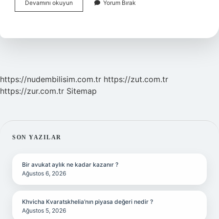
Telefon
Devamını okuyun
Yorum Bırak
Fatura
Borcu
Kredi
Notunu
Etkiler
Mi
https://nudembilisim.com.tr
https://zut.com.tr
https://zur.com.tr
Sitemap
SIDEBAR
SON YAZILAR
Bir avukat aylık ne kadar kazanır ?
Ağustos 6, 2026
Khvicha Kvaratskhelia’nın piyasa değeri nedir ?
Ağustos 5, 2026