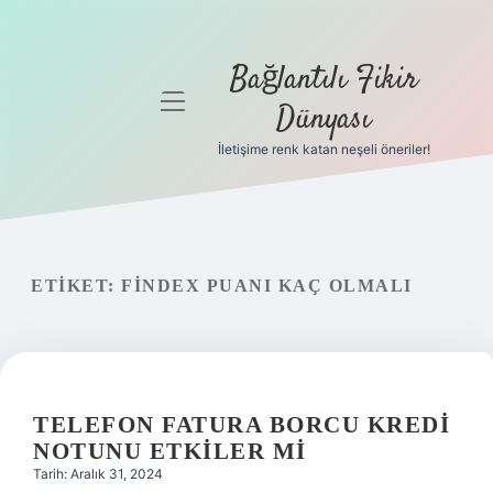
Bağlantılı Fikir
menüyü
Dünyası
aç
İletişime renk katan neşeli öneriler!
Anasayfa
Gizlilik
Politikası
ETIKET:
FINDEX PUANI KAÇ OLMALI
Yasal Uyarı
Hakkımızda
TELEFON FATURA BORCU KREDI
NOTUNU ETKILER MI
Tarih: Aralık 31, 2024