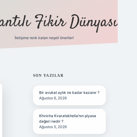
antılı Fikir Dünyası
İletişime renk katan neşeli öneriler!
ilbet yeni giriş adresi
SIDEBAR
SON YAZILAR
Bir avukat aylık ne kadar kazanır ?
Ağustos 6, 2026
Khvicha Kvaratskhelia’nın piyasa
değeri nedir ?
Ağustos 5, 2026