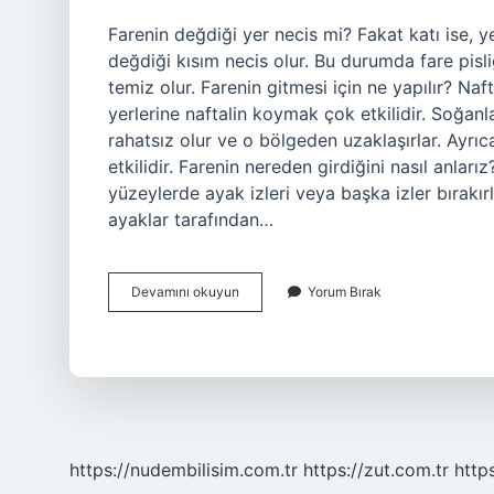
Farenin değdiği yer necis mi? Fakat katı ise, y
değdiği kısım necis olur. Bu durumda fare pisliğ
temiz olur. Farenin gitmesi için ne yapılır? Na
yerlerine naftalin koymak çok etkilidir. Soğan
rahatsız olur ve o bölgeden uzaklaşırlar. Ayrıc
etkilidir. Farenin nereden girdiğini nasıl anlarız
yüzeylerde ayak izleri veya başka izler bırakı
ayaklar tarafından…
Farenin
Devamını okuyun
Yorum Bırak
Gezdiği
Yerler
Nasıl
Temizlenir
https://nudembilisim.com.tr
https://zut.com.tr
http