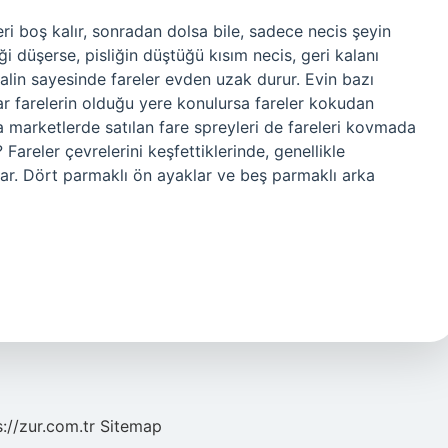
eri boş kalır, sonradan dolsa bile, sadece necis şeyin
i düşerse, pisliğin düştüğü kısım necis, geri kalanı
ftalin sayesinde fareler evden uzak durur. Evin bazı
lar farelerin olduğu yere konulursa fareler kokudan
a marketlerde satılan fare spreyleri de fareleri kovmada
? Fareler çevrelerini keşfettiklerinde, genellikle
rlar. Dört parmaklı ön ayaklar ve beş parmaklı arka
s://zur.com.tr
Sitemap