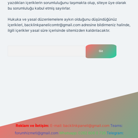
yazdıkları içeriklerin sorumluluğunu taşımakta olup, siteye üye olarak
bu sorumluluğu kabul etmiş sayılırlar.
Hukuka ve yasal düzenlemelere aykırı olduğunu düşündüğünüz
içerikleri,
backlinkpanelicomtr@gmail.com
adresine bildirmeniz halinde,
ilgili içerikler yasal süre içerisinde sitemizden kaldırılacaktır.
Arama
iriş adresi
Reklam ve İletişim:
E-mail:
backlinkpaneli@gmail.com
Teams:
forumhizmeti@gmail.com
Whatsapp: 0262 606 0 726
Telegram: