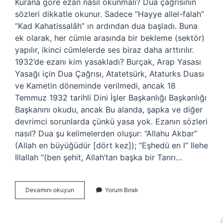
Kurana göre ezan nasıl okunmalı? Dua çağrısının
sözleri dikkatle okunur. Sadece “Hayye allel-falah”
“Kad Kahatissalâh” ın ardından dua başladı. Buna
ek olarak, her cümle arasında bir bekleme (sektör)
yapılır, ikinci cümlelerde ses biraz daha arttırılır.
1932’de ezanı kim yasakladı? Burçak, Arap Yasası
Yasağı için Dua Çağrısı, Atatetsürk, Ataturks Duası
ve Kametin döneminde verilmedi, ancak 18
Temmuz 1932 tarihli Dini İşler Başkanlığı Başkanlığı
Başkanını okudu, ancak Bu alanda, şapka ve diğer
devrimci sorunlarda çünkü yasa yok. Ezanın sözleri
nasıl? Dua şu kelimelerden oluşur: “Allahu Akbar”
(Allah en büyüğüdür [dört kez]); “Eşhedü en l” Ilehe
Illallah “(ben şehit, Allah’tan başka bir Tanrı…
Doğru
Devamını okuyun
Yorum Bırak
Ezan
Nasıl
Okunur